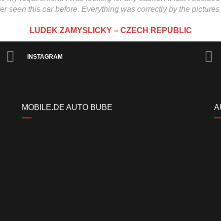
r seen this car before. Everything was correctly by the pictures
LUDEK ZAMYSLICKY – CZECH REPUBLIC
INSTAGRAM
MOBILE.DE AUTO BUBE
A