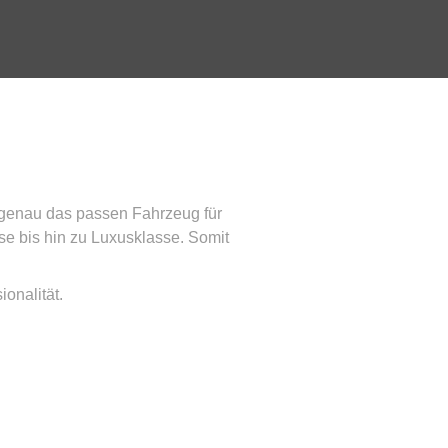
r genau das passen Fahrzeug für
e bis hin zu Luxusklasse. Somit
onalität.