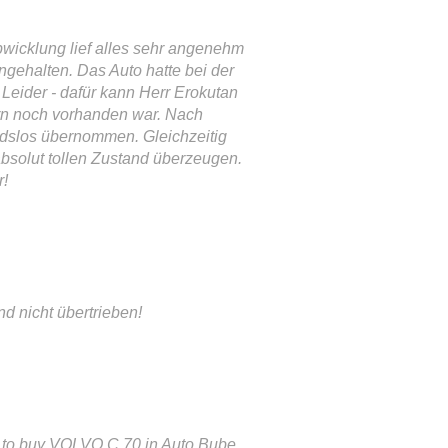
bwicklung lief alles sehr angenehm
ngehalten. Das Auto hatte bei der
Leider - dafür kann Herr Erokutan
rn noch vorhanden war. Nach
dslos übernommen. Gleichzeitig
absolut tollen Zustand überzeugen.
r!
 nicht übertrieben!
ded to buy VOLVO C 70 in Auto Bube