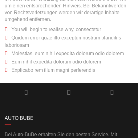
um einen entsprechenden Hinweis. Bei Bekanntwerden
von Rechtsverletzungen werden wir derartige Inhalte
umgehend entfernen.
You will begin to realise why, consectetur
Quidem error quae illo excepturi nostrum blanditiis
laboriosam
Molestias, eum nihil expedita dolorum odio dolorem
Eum nihil expedita dolorum odio dolorem
Explicabo rem illum magni perferendis
AUTO BUBE
Bei Auto-BuBe erhalten Sie den besten Service. Mit